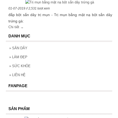
01-07-2019 // 2,531 lượt xem
đắp bột sắn dây trị mụn - Trị mụn bằng mặt nạ bột sắn dây
trứng gà:
Chi tiết →
DANH MỤC
»
SẮN DÂY
»
LÀM ĐẸP
»
SỨC KHỎE
»
LIÊN HỆ
FANPAGE
SẢN PHẨM