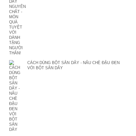
CÁCH DÙNG BỘT SẮN DÂY - NẤU CHÈ ĐẬU ĐEN
VỚI BỘT SẮN DÂY