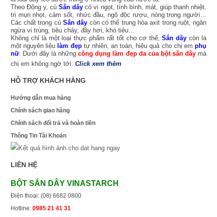
Theo Đông y, củ
Sắn dây
có vị ngọt, tính bình, mát, giúp thanh nhiệt,
trị mụn nhọt, cảm sốt, nhức đầu, ngộ độc rượu, nóng trong người…
Các chất trong củ
Sắn dây
còn có thể trung hòa axit trong ruột, ngăn
ngừa vi trùng, tiêu chảy, đầy hơi, khó tiêu…
Không chỉ là một loại thực phẩm rất tốt cho cơ thể,
Sắn dây
còn là
một nguyên liệu
làm đẹp
tự nhiên, an toàn, hiệu quả cho chị em
phụ
nữ
. Dưới đây là những
công dụng làm đẹp da của bột sắn dây
mà
chị em không ngờ tới.
Click xem thêm
HỖ TRỢ KHÁCH HÀNG
Hướng dẫn mua hàng
Chính sách giao hàng
Chính sách đổi trả và hoàn tiền
Thông Tin Tài Khoản
LIÊN HỆ
BỘT SẮN DÂY VINASTARCH
Điện thoại: (08) 6682 0800
Hotline:
0985 21 41 31