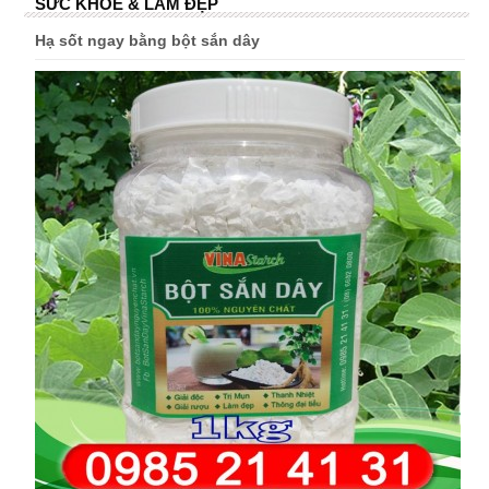
SỨC KHỎE & LÀM ĐẸP
Hạ sốt ngay bằng bột sắn dây