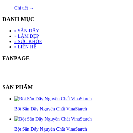
Chi tiết →
DANH MỤC
»
SẮN DÂY
»
LÀM ĐẸP
»
SỨC KHỎE
»
LIÊN HỆ
FANPAGE
SẢN PHẨM
Bột Sắn Dây Nguyên Chất VinaStarch
Bột Sắn Dây Nguyên Chất VinaStarch