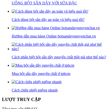
UỐNG BỘT SẮN DÂY VỚI SỮA ĐẶC
Cách dùng bột sắn dây an toàn và hiệu quả tốt?
Hướng dẫn mua hàng Online botsandaynguyenchat.vn
Cách phân biệt bột sắn dây nguyên chất thật giả như thế nào?
Mua bột sắn dây nguyên chất ở tphcm
Cách chữa nhiệt miệng nhanh
LƯỢT TRUY CẬP
Tổng truy cập
689,643