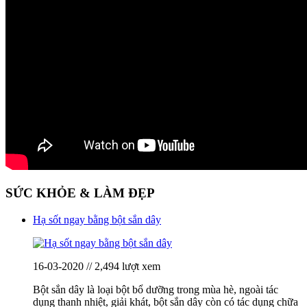
SỨC KHỎE & LÀM ĐẸP
Hạ sốt ngay bằng bột sắn dây
16-03-2020 // 2,494 lượt xem
Bột sắn dây là loại bột bổ dưỡng trong mùa hè, ngoài tác
dụng thanh nhiệt, giải khát, bột sắn dây còn có tác dụng chữa