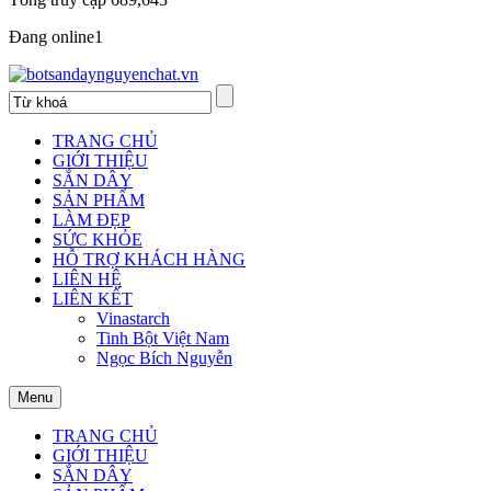
Đang online
1
TRANG CHỦ
GIỚI THIỆU
SẮN DÂY
SẢN PHẨM
LÀM ĐẸP
SỨC KHỎE
HỖ TRỢ KHÁCH HÀNG
LIÊN HỆ
LIÊN KẾT
Vinastarch
Tinh Bột Việt Nam
Ngọc Bích Nguyễn
Menu
TRANG CHỦ
GIỚI THIỆU
SẮN DÂY