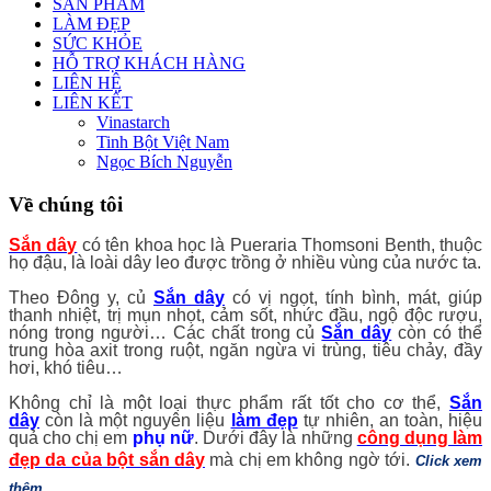
SẢN PHẨM
LÀM ĐẸP
SỨC KHỎE
HỖ TRỢ KHÁCH HÀNG
LIÊN HỆ
LIÊN KẾT
Vinastarch
Tinh Bột Việt Nam
Ngọc Bích Nguyễn
Về chúng tôi
Sắn dây
có tên khoa học là Pueraria Thomsoni Benth, thuộc
họ đậu, là loài dây leo được trồng ở nhiều vùng của nước ta.
Theo Đông y, củ
Sắn dây
có vị ngọt, tính bình, mát, giúp
thanh nhiệt, trị mụn nhọt, cảm sốt, nhức đầu, ngộ độc rượu,
nóng trong người… Các chất trong củ
Sắn dây
còn có thể
trung hòa axit trong ruột, ngăn ngừa vi trùng, tiêu chảy, đầy
hơi, khó tiêu…
Không chỉ là một loại thực phẩm rất tốt cho cơ thể,
Sắn
dây
còn là một nguyên liệu
làm đẹp
tự nhiên, an toàn, hiệu
quả cho chị em
phụ nữ
. Dưới đây là những
công dụng làm
đẹp da của bột sắn dây
mà chị em không ngờ tới.
Click xem
thêm