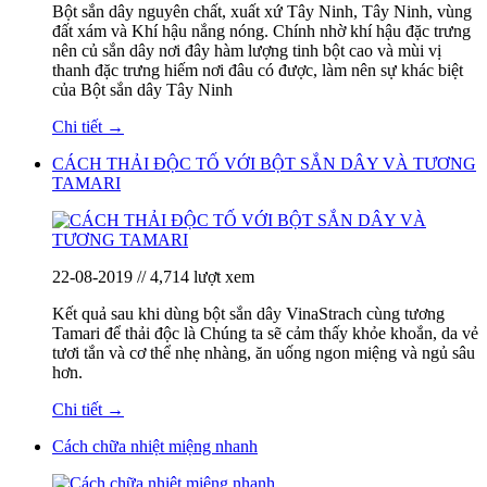
Bột sắn dây nguyên chất, xuất xứ Tây Ninh, Tây Ninh, vùng
đất xám và Khí hậu nắng nóng. Chính nhờ khí hậu đặc trưng
nên củ sắn dây nơi đây hàm lượng tinh bột cao và mùi vị
thanh đặc trưng hiếm nơi đâu có được, làm nên sự khác biệt
của Bột sắn dây Tây Ninh
Chi tiết →
CÁCH THẢI ĐỘC TỐ VỚI BỘT SẮN DÂY VÀ TƯƠNG
TAMARI
22-08-2019 // 4,714 lượt xem
Kết quả sau khi dùng bột sắn dây VinaStrach cùng tương
Tamari để thải độc là Chúng ta sẽ cảm thấy khỏe khoắn, da vẻ
tươi tắn và cơ thể nhẹ nhàng, ăn uống ngon miệng và ngủ sâu
hơn.
Chi tiết →
Cách chữa nhiệt miệng nhanh