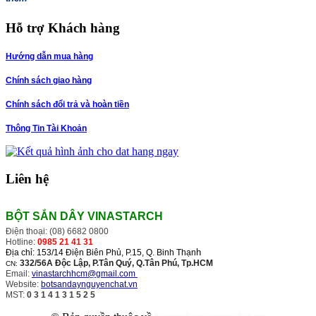
Hỗ trợ Khách hàng
Hướng dẫn mua hàng
Chính sách giao hàng
Chính sách đổi trả và hoàn tiền
Thông Tin Tài Khoản
Liên hệ
BỘT SẮN DÂY VINASTARCH
Điện thoại: (08) 6682 0800
Hotline:
0985 21 41 31
h
Địa chỉ: 153/14 Điện Biên Phủ, P.15, Q. Binh Thạn
332/56A Độc Lập, P.Tân Quý, Q.Tân Phú, Tp.HCM
CN:
Email:
vinastarchhcm@gmail.com
Website:
botsandaynguyenchat.vn
MST:
0 3 1 4 1 3 1 5 2 5