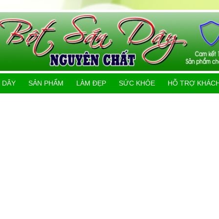
 DÂY
SẢN PHẨM
LÀM ĐẸP
SỨC KHỎE
HỖ TRỢ KHÁC