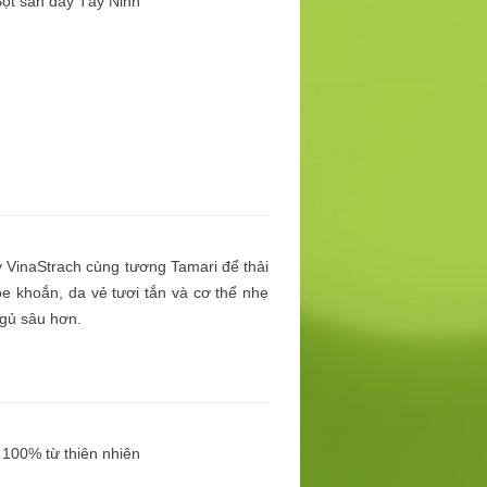
Bột sắn dây Tây Ninh
y VinaStrach cùng tương Tamari để thải
e khoắn, da vẻ tươi tắn và cơ thể nhẹ
gủ sâu hơn.
 100% từ thiên nhiên