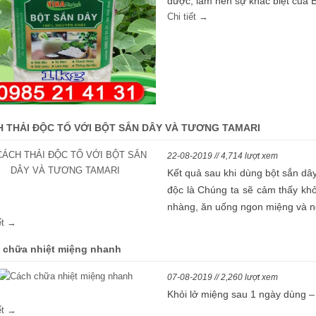
được, làm nên sự khác biệt của 
Chi tiết →
 THẢI ĐỘC TỐ VỚI BỘT SẮN DÂY VÀ TƯƠNG TAMARI
22-08-2019 // 4,714 lượt xem
Kết quả sau khi dùng bột sắn dâ
độc là Chúng ta sẽ cảm thấy khỏ
nhàng, ăn uống ngon miệng và n
iết →
 chữa nhiệt miệng nhanh
07-08-2019 // 2,260 lượt xem
Khỏi lở miệng sau 1 ngày dùng –
iết →