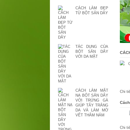
CÁCH LÀM ĐẸP
TỪ BỘT SẮN DÂY
TÁC DỤNG CỦA
BỘT SẮN DÂY
CÁCH
VỚI DA MẶT
CÁCH LÀM MẶT
Chi t
NẠ BỘT SẮN DÂY
VỚI TRỨNG GÀ
Cách
GIÚP TẨY TRẮNG
DA VÀ LÀM MỜ
VẾT THÂM NÁM
Chi t