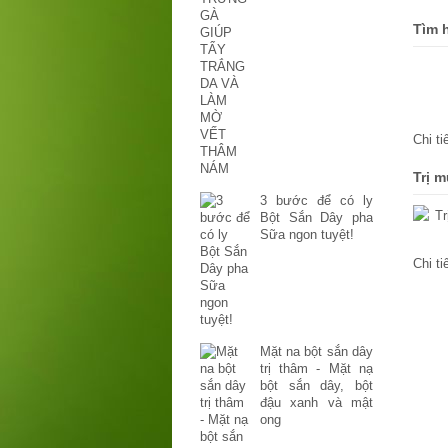
Tìm 
Chi t
Trị 
3 bước để có ly
Bột Sắn Dây pha
Sữa ngon tuyệt!
Chi t
Mặt na bột sắn dây
trị thâm - Mặt nạ
bột sắn dây, bột
đậu xanh và mật
ong