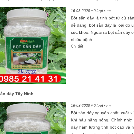
16-03-2020 // 0 lượt xem
Bột sắn dây là tinh bột từ củ sắ
dễ dàng, bột sắn dây là loại đồ u
sức khỏe. Ngoài ra bột sắn dây c
nhiều bệnh.
Chi tiết →
sắn dây Tây Ninh
16-03-2020 // 0 lượt xem
Bột sắn dây nguyên chất, xuất x
Khí hậu nắng nóng. Chính nhờ 
đây hàm lượng tinh bột cao và m