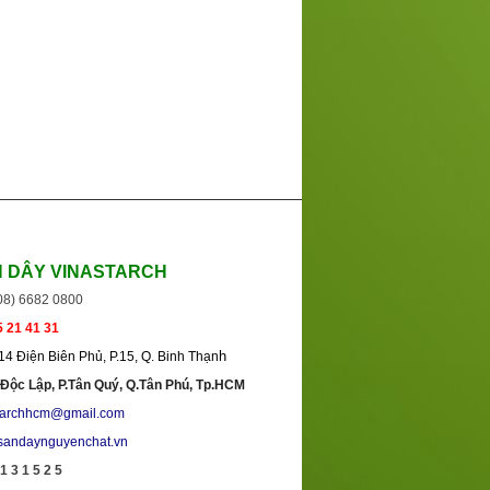
N DÂY VINASTARCH
(08) 6682 0800
 21 41 31
h
/14 Điện Biên Phủ, P.15, Q. Binh Thạn
Độc Lập, P.Tân Quý, Q.Tân Phú, Tp.HCM
tarchhcm@gmail.com
sandaynguyenchat.vn
 1 3 1 5 2 5