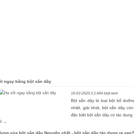
 KHỎE & LÀM ĐẸP
ốt ngay bằng bột sắn dây
16-03-2020 // 2,494 lượt xem
Bột sắn dây là loại bột bổ dưỡ
nhiệt, giải khát, bột sắn dây c
đặc biệt bột sắn dây có tác dụng r
iết →
dụng của bột sắn dây Nguyên chất - bột sắn dây tác dụng ra sao