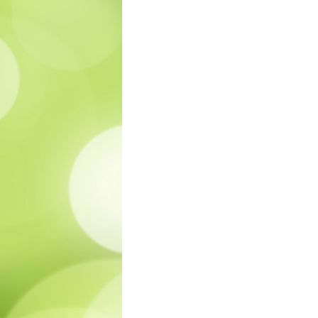
DANH MỤC
VID
»
SẮN DÂY
»
LÀM ĐẸP
»
SỨC KHỎE
»
LIÊN HỆ
FANPAGE
SẢN PHẨM