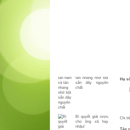
Bột Sắn Dây Nguyên Chất
VinaStarch
Bột Sắn Dây Nguyên Chất
VinaStarch
THÔNG TIN
SỨC
Xóa tan nám và
tàn nhang nhờ bột
Hạ s
sắn dây nguyên
chất
Bí quyết giải rượu
Chi t
cho ông xã hay
nhậu!
Tác 