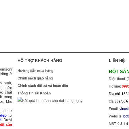
HỖ TRỢ KHÁCH HÀNG
LIÊN HỆ
homsoni
Hướng dẫn mua hàng
BỘT SẮ
trồng ở
Chính sách giao hàng
Điện thoại: 
h bình,
Chính sách đổi trả và hoàn tiền
Hotline:
0985
t, nhức
ác chất
Thông Tin Tài Khoản
Địa chỉ: 153
t trong
ơi, khó
332/56A 
CN:
Email:
vinas
 cho cơ
 đẹp
tự
Website:
bot
ữ
. Dưới
MST:
0 3 1 4
bột sắn