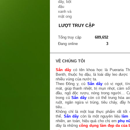
LƯỢT TRUY CẬP
Tổng truy cập
689,652
Đang online
3
VỀ CHÚNG TÔI
Sắn dây
có tên khoa học là Pueraria T
Benth, thuộc họ đậu, là loài dây leo được 
nhiều vùng của nước ta.
Theo Đông y, củ
Sắn dây
có vị ngọt, tín
mát, giúp thanh nhiệt, trị mụn nhọt, cảm số
đầu, ngộ độc rượu, nóng trong người… C
trong củ
Sắn dây
còn có thể trung hòa axi
ruột, ngăn ngừa vi trùng, tiêu chảy, đầy h
tiêu…
Không chỉ là một loại thực phẩm rất tốt
thể,
Sắn dây
còn là một nguyên liệu
làm
nhiên, an toàn, hiệu quả cho chị em
phụ n
đây là những
công dụng làm đẹp da của 