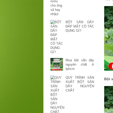
BỘT SẮN DÂY
ĐẮP MẶT CÓ TÁC
DỤNG GÌ?
Mua bột sắn dây
nguyên chất ở
tphcm
QUY TRÌNH SẢN
Bột 
XUẤT BỘT SẮN
DÂY NGUYÊN
CHẤT