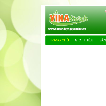
TRANG CHỦ
GIỚI THIỆU
SẮN