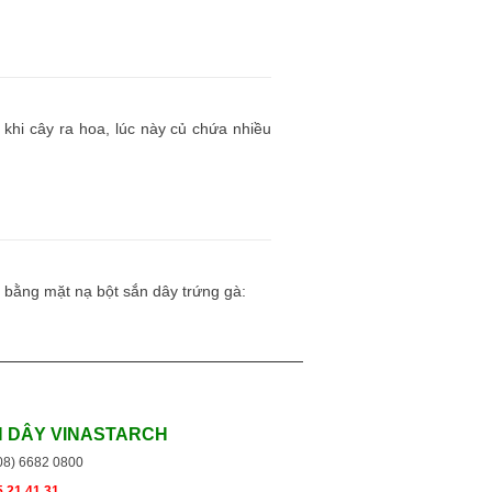
khi cây ra hoa, lúc này củ chứa nhiều
n bằng mặt nạ bột sắn dây trứng gà:
N DÂY VINASTARCH
(08) 6682 0800
 21 41 31