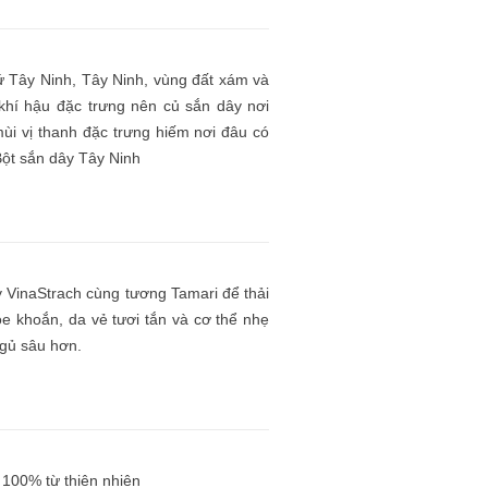
ứ Tây Ninh, Tây Ninh, vùng đất xám và
khí hậu đặc trưng nên củ sắn dây nơi
ùi vị thanh đặc trưng hiếm nơi đâu có
Bột sắn dây Tây Ninh
y VinaStrach cùng tương Tamari để thải
e khoắn, da vẻ tươi tắn và cơ thể nhẹ
gủ sâu hơn.
 100% từ thiên nhiên