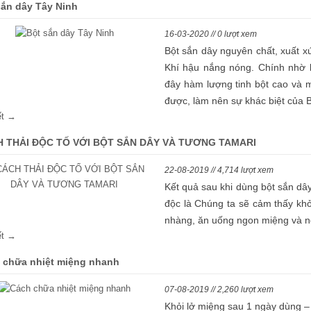
sắn dây Tây Ninh
16-03-2020 // 0 lượt xem
Bột sắn dây nguyên chất, xuất x
Khí hậu nắng nóng. Chính nhờ 
đây hàm lượng tinh bột cao và m
được, làm nên sự khác biệt của 
iết →
 THẢI ĐỘC TỐ VỚI BỘT SẮN DÂY VÀ TƯƠNG TAMARI
22-08-2019 // 4,714 lượt xem
Kết quả sau khi dùng bột sắn dâ
độc là Chúng ta sẽ cảm thấy khỏ
nhàng, ăn uống ngon miệng và n
iết →
 chữa nhiệt miệng nhanh
07-08-2019 // 2,260 lượt xem
Khỏi lở miệng sau 1 ngày dùng –