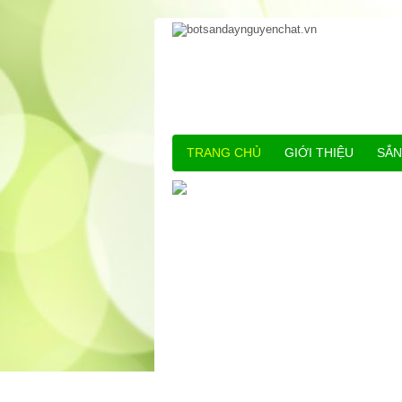
TRANG CHỦ
GIỚI THIỆU
SẮN