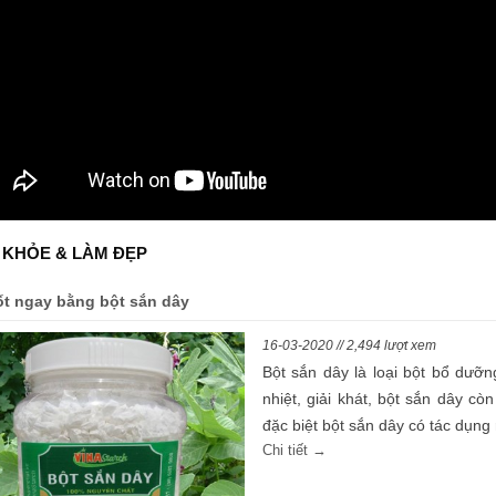
 KHỎE & LÀM ĐẸP
ốt ngay bằng bột sắn dây
16-03-2020 // 2,494 lượt xem
Bột sắn dây là loại bột bổ dưỡ
nhiệt, giải khát, bột sắn dây c
đặc biệt bột sắn dây có tác dụng r
Chi tiết →