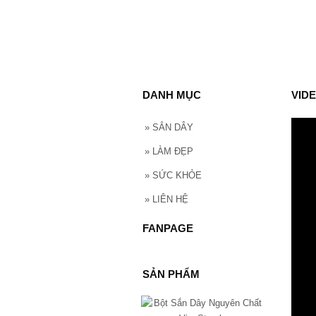
DANH MỤC
VID
»
SẮN DÂY
»
LÀM ĐẸP
»
SỨC KHỎE
»
LIÊN HỆ
FANPAGE
SẢN PHẨM