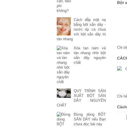
Bột 
Cách đắp mặt nạ
bằng bột sắn dây -
nước ép cà chua
với bột sắn dây trị
tàn nhang
Chi t
Xóa tan nám và
tàn nhang nhờ bột
sắn dây nguyên
CÁCH
chất
QUY TRÌNH SẢN
XUẤT BỘT SẮN
Chi t
DÂY NGUYÊN
CHẤT
Cách
Đừng dùng BỘT
SẮN DÂY nếu Bạn
chưa đọc bài này