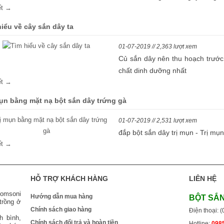
iết →
hiểu về cây sắn dây ta
01-07-2019 // 2,363 lượt xem
Củ sắn dây nên thu hoạch trước 
chất dinh dưỡng nhất
iết →
mụn bằng mặt nạ bột sắn dây trứng gà
01-07-2019 // 2,531 lượt xem
đắp bột sắn dây trị mụn - Trị mụ
iết →
HỖ TRỢ KHÁCH HÀNG
LIÊN HỆ
homsoni
Hướng dẫn mua hàng
BỘT SẮ
trồng ở
Chính sách giao hàng
Điện thoại: 
h bình,
Chính sách đổi trả và hoàn tiền
Hotline:
0985