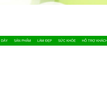
 DÂY
SẢN PHẨM
LÀM ĐẸP
SỨC KHỎE
HỖ TRỢ KHÁC