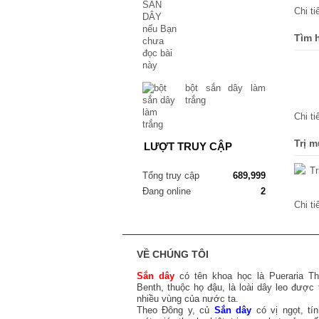
Chi t
Tìm 
bột sắn dây làm
trắng
Chi t
Trị 
LƯỢT TRUY CẬP
Tổng truy cập
689,999
Đang online
2
Chi t
VỀ CHÚNG TÔI
Sắn dây
có tên khoa học là Pueraria T
Benth, thuộc họ đậu, là loài dây leo được 
nhiều vùng của nước ta.
Theo Đông y, củ
Sắn dây
có vị ngọt, tín