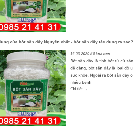
dụng của bột sắn dây Nguyên chất - bột sắn dây tác dụng ra sao
16-03-2020 // 0 lượt xem
Bột sắn dây là tinh bột từ củ sắ
dễ dàng, bột sắn dây là loại đồ u
sức khỏe. Ngoài ra bột sắn dây c
nhiều bệnh.
Chi tiết →